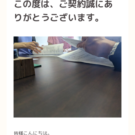
この度は、ご契約誠にあ
サポート事例
りがとうございます。
無料
相談・問い合わせ
通話無料
24時間受付
9:00〜17:30
皆様こんにちは。